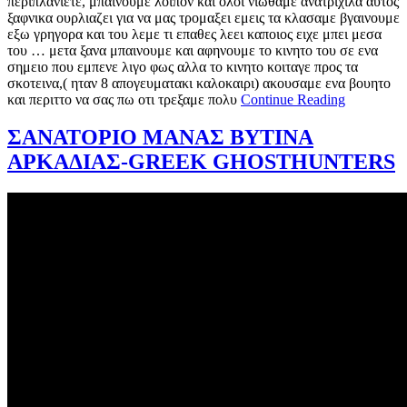
περιπλανιετε, μπαινουμε λοιπον και ολοι νιωθαμε ανατριχιλα αυτος
ξαφνικα ουρλιαζει για να μας τρομαξει εμεις τα κλασαμε βγαινουμε
εξω γρηγορα και του λεμε τι επαθες λεει καποιος ειχε μπει μεσα
του … μετα ξανα μπαινουμε και αφηνουμε το κινητο του σε ενα
σημειο που εμπενε λιγο φως αλλα το κινητο κοιταγε προς τα
σκοτεινα,( ηταν 8 απογευματακι καλοκαιρι) ακουσαμε ενα βουητο
και περιττο να σας πω οτι τρεξαμε πολυ
Continue Reading
ΣΑΝΑΤΟΡΙΟ ΜΑΝΑΣ ΒΥΤΙΝΑ
ΑΡΚΑΔΙΑΣ-GREEK GHOSTHUNTERS