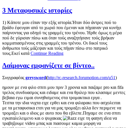
3 Μεταφυσικές ιστορίες
1) Kάποτε μου είπαν την εξής ιστορία.Ήταν δύο άντρες πού το
βράδυ έφευγαν από το χωριό που έμεναν και πήγαιναν για κυνήγι
παίρνοντας για οδηγό τις γραμμές του τρένου. Ήρθε όμως η μέρα
πού δε γύρισαν πίσω και όταν τούς αναζητήσανε τούς βρήκαν
κομματιασμένους στις γραμμές του τρένου. Οι δικοί τους
άνθρωποι τούς μάζεψαν και τούς πήγαν πίσω στο πατρικό
τους.Εκεί κατά
Continue Reading
Δαίμονας εμφανίζετε σε βίντεο..
Συγγραφέας
greysword
(
http://rc-research.forumotion.com/u51
)
ημουν με ενα φιλο σπιτι μου πριν 3 χρονια και παιζαμε pro και fifa
τρελος συνδυασμος και ειδαμε και ενα θριλερ που κλασαμε μεντες
βεβαια εγω ειμαι συνηθισμενος στα τρομακτικα εργα .
Τεσπα την ιδια νυχτα ειχε ερθει και ενα φιλαρακι που ασχολειται
με τα μεταφυσικα ετσι για να μας τρομαξει αλλα δεν περιμενε να
τρομαξει και ο ιδιος με αυτο που θα εβλεπε.Πηγαμε σε ενα σπιτι
εγκαταλελειμενο και ο ψυχακιας
ειχε τη φαηνη ιδεα να
τραβηξουμε video μπας και πιασουμε καμια μορφη να